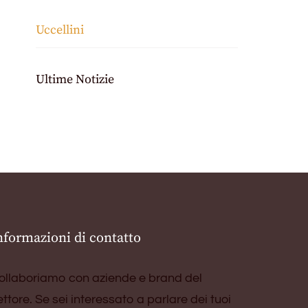
Uccellini
Ultime Notizie
nformazioni di contatto
ollaboriamo con aziende e brand del
ettore. Se sei interessato a parlare dei tuoi