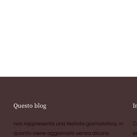
Questo blog
I
non rappresenta una testata giornalistica, in
C
quanto viene aggiornato senza alcuna
s