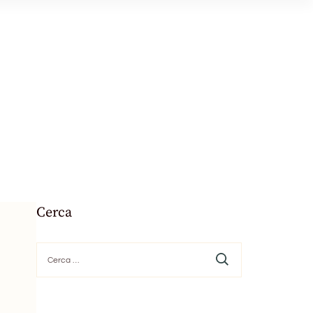
Cerca
Ricerca
per: