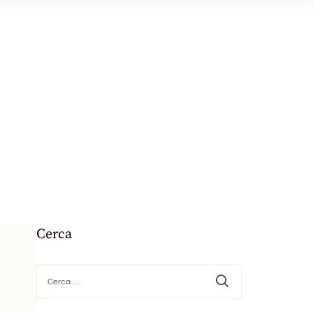
Cerca
Ricerca
per: