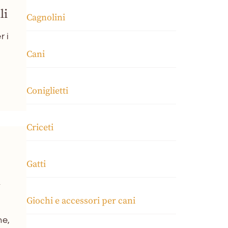
li
Cagnolini
r i
Cani
Coniglietti
Criceti
Gatti
i
Giochi e accessori per cani
ne,