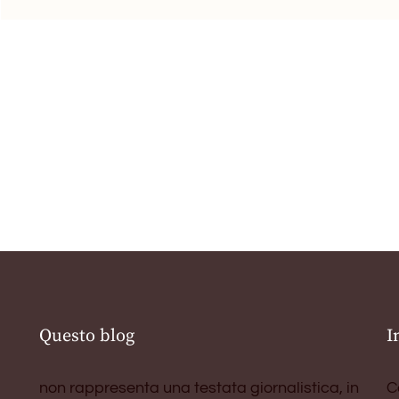
Questo blog
I
non rappresenta una testata giornalistica, in
C