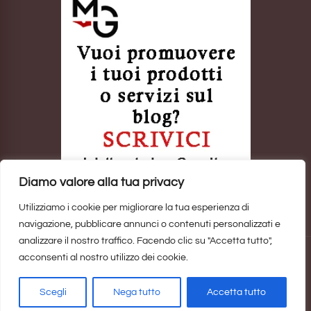
Diamo valore alla tua privacy
Utilizziamo i cookie per migliorare la tua esperienza di
navigazione, pubblicare annunci o contenuti personalizzati e
analizzare il nostro traffico. Facendo clic su "Accetta tutto",
acconsenti al nostro utilizzo dei cookie.
Sito realizzato da
Marina Galatioto
. ©2025 Tutti i Diritti Riservati -
Privacy Policy
Scegli
Nega tutto
Accetta tutto
Home
Privacy Policy
Copyright, Privacy & Cookies Policy