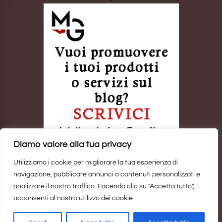
Diamo valore alla tua privacy
Utilizziamo i cookie per migliorare la tua esperienza di
navigazione, pubblicare annunci o contenuti personalizzati e
analizzare il nostro traffico. Facendo clic su "Accetta tutto",
acconsenti al nostro utilizzo dei cookie.
Sito realizzato da
Marina Galatioto
. ©2025 Tutti i Diritti Riservati -
Privacy Policy