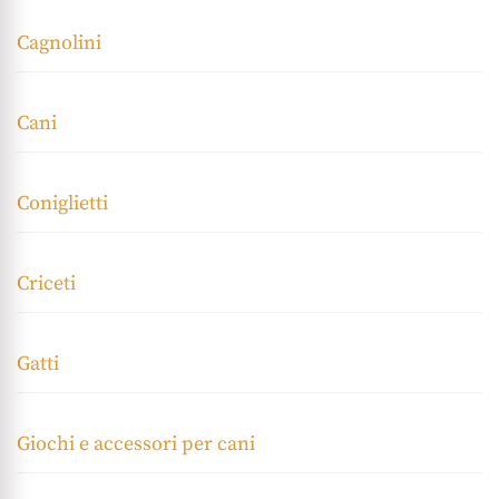
Cagnolini
Cani
Coniglietti
Criceti
Gatti
Giochi e accessori per cani