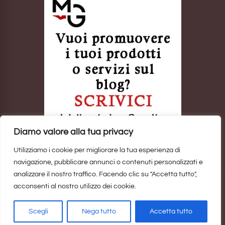
Diamo valore alla tua privacy
Utilizziamo i cookie per migliorare la tua esperienza di
navigazione, pubblicare annunci o contenuti personalizzati e
analizzare il nostro traffico. Facendo clic su "Accetta tutto",
acconsenti al nostro utilizzo dei cookie.
Sito realizzato da
Marina Galatioto
. ©2025 Tutti i Diritti Riservati -
Privacy Policy
Scegli
Nega tutto
Accetta tutto
Home
Privacy Policy
Copyright, Privacy & Cookies Policy