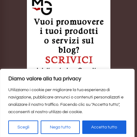
Diamo valore alla tua privacy
Utilizziamo i cookie per migliorare la tua esperienza di
navigazione, pubblicare annunci o contenuti personalizzati e
analizzare il nostro traffico. Facendo clic su "Accetta tutto",
acconsenti al nostro utilizzo dei cookie.
Sito realizzato da
Marina Galatioto
. ©2025 Tutti i Diritti Riservati -
Privacy Policy
Scegli
Nega tutto
Accetta tutto
Home
Privacy Policy
Copyright, Privacy & Cookies Policy