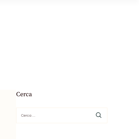
Cerca
Ricerca
per: