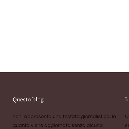
Questo blog
I
non rappresenta una testata giornalistica, in
C
quanto viene aggiornato senza alcuna
s