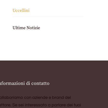
Uccellini
Ultime Notizie
nformazioni di contatto
ollaboriamo con aziende e brand del
ettore. Se sei interessato a parlare dei tuoi