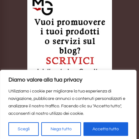
Diamo valore alla tua privacy
Utilizziamo i cookie per migliorare la tua esperienza di
navigazione, pubblicare annunci o contenuti personalizzati e
analizzare il nostro traffico. Facendo clic su "Accetta tutto",
acconsenti al nostro utilizzo dei cookie.
Sito realizzato da
Marina Galatioto
. ©2025 Tutti i Diritti Riservati -
Privacy Policy
Scegli
Nega tutto
Accetta tutto
Home
Privacy Policy
Copyright, Privacy & Cookies Policy