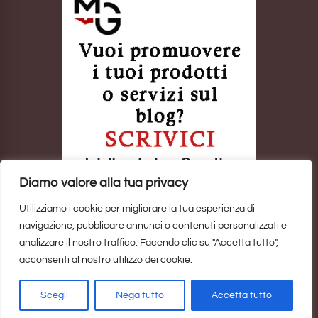
Diamo valore alla tua privacy
Utilizziamo i cookie per migliorare la tua esperienza di
navigazione, pubblicare annunci o contenuti personalizzati e
analizzare il nostro traffico. Facendo clic su "Accetta tutto",
acconsenti al nostro utilizzo dei cookie.
Sito realizzato da
Marina Galatioto
. ©2025 Tutti i Diritti Riservati -
Privacy Policy
Scegli
Nega tutto
Accetta tutto
Home
Privacy Policy
Copyright, Privacy & Cookies Policy