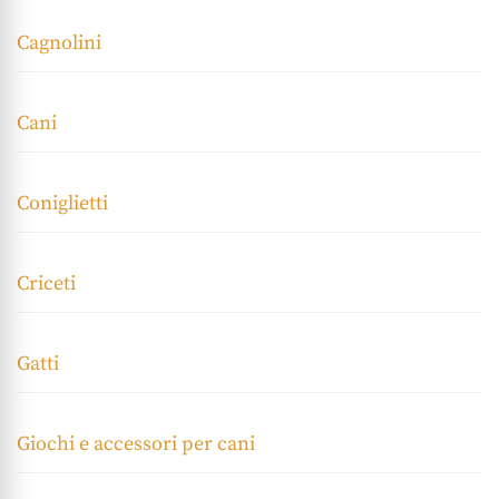
Cagnolini
Cani
Coniglietti
Criceti
Gatti
Giochi e accessori per cani