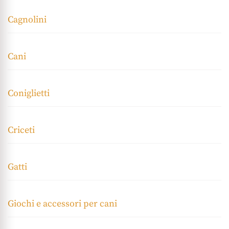
Cagnolini
Cani
Coniglietti
Criceti
Gatti
Giochi e accessori per cani