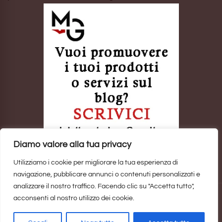
Diamo valore alla tua privacy
Utilizziamo i cookie per migliorare la tua esperienza di
navigazione, pubblicare annunci o contenuti personalizzati e
analizzare il nostro traffico. Facendo clic su "Accetta tutto",
acconsenti al nostro utilizzo dei cookie.
Sito realizzato da
Marina Galatioto
. ©2025 Tutti i Diritti Riservati -
Privacy Policy