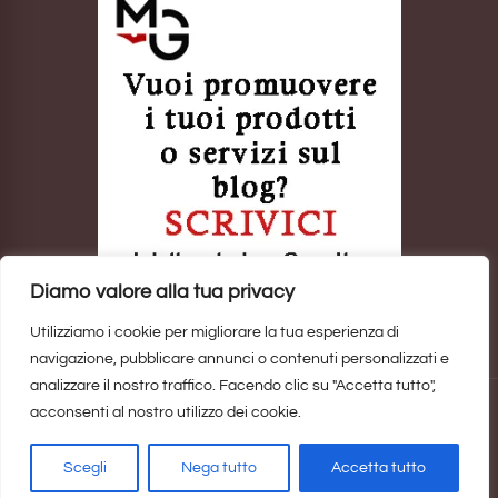
Diamo valore alla tua privacy
Utilizziamo i cookie per migliorare la tua esperienza di
navigazione, pubblicare annunci o contenuti personalizzati e
analizzare il nostro traffico. Facendo clic su "Accetta tutto",
acconsenti al nostro utilizzo dei cookie.
Sito realizzato da
Marina Galatioto
. ©2025 Tutti i Diritti Riservati -
Privacy Policy
Scegli
Nega tutto
Accetta tutto
Home
Privacy Policy
Copyright, Privacy & Cookies Policy