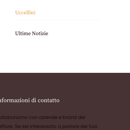
Uccellini
Ultime Notizie
nformazioni di contatto
ollaboriamo con aziende e brand del
ettore. Se sei interessato a parlare dei tuoi