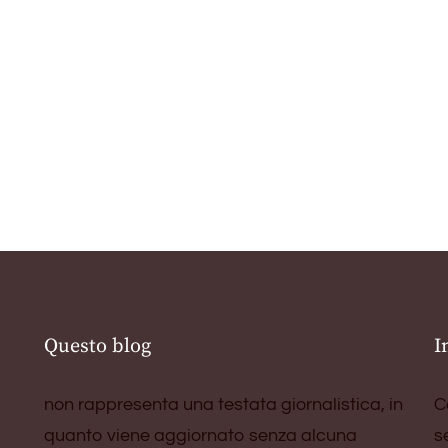
Questo blog
I
non rappresenta una testata giornalistica, in
C
quanto viene aggiornato senza alcuna
s