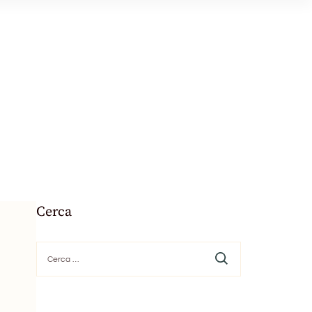
Cerca
Ricerca
per: