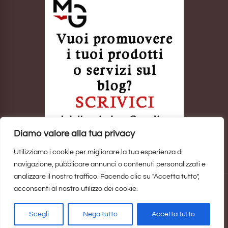
Diamo valore alla tua privacy
Utilizziamo i cookie per migliorare la tua esperienza di
navigazione, pubblicare annunci o contenuti personalizzati e
analizzare il nostro traffico. Facendo clic su "Accetta tutto",
acconsenti al nostro utilizzo dei cookie.
Sito realizzato da
Marina Galatioto
. ©2025 Tutti i Diritti Riservati -
Privacy Policy
Scegli
Nega tutto
Accetta tutto
Home
Privacy Policy
Copyright, Privacy & Cookies Policy