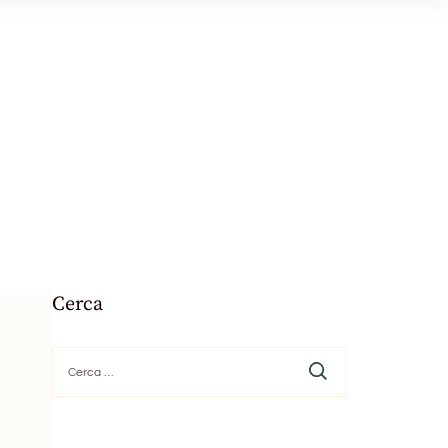
Cerca
Ricerca
per: