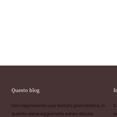
Questo blog
I
non rappresenta una testata giornalistica, in
C
quanto viene aggiornato senza alcuna
s