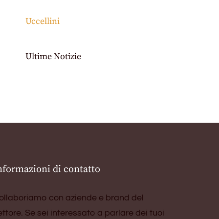
Uccellini
Ultime Notizie
nformazioni di contatto
ollaboriamo con aziende e brand del
ettore. Se sei interessato a parlare dei tuoi