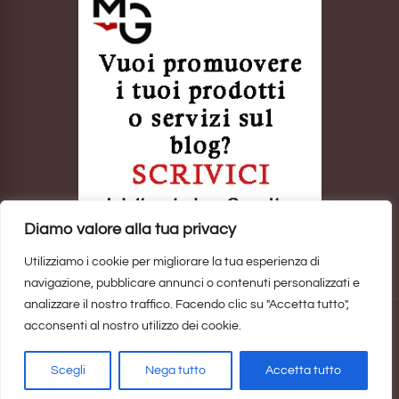
Diamo valore alla tua privacy
Utilizziamo i cookie per migliorare la tua esperienza di
navigazione, pubblicare annunci o contenuti personalizzati e
analizzare il nostro traffico. Facendo clic su "Accetta tutto",
acconsenti al nostro utilizzo dei cookie.
Sito realizzato da
Marina Galatioto
. ©2025 Tutti i Diritti Riservati -
Privacy Policy
Scegli
Nega tutto
Accetta tutto
Home
Privacy Policy
Copyright, Privacy & Cookies Policy