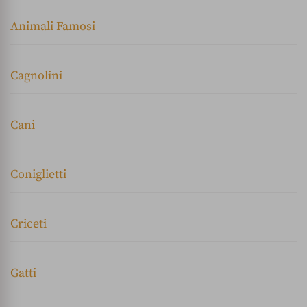
Animali Famosi
Cagnolini
Cani
Coniglietti
Criceti
Gatti