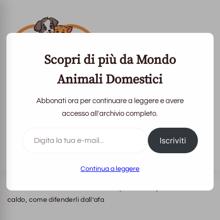
Scopri di più da Mondo
Animali Domestici
Abbonati ora per continuare a leggere e avere
Mondo Animali
accesso all'archivio completo.
Domestici
Digita
Iscriviti
la
tua
La vita con loro è più bella
e-
mail...
Continua a leggere
Home
Ultime Notizie
Amici a quattro zampe: soffrono il
caldo, come difenderli dall’afa