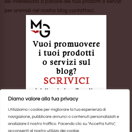
sei interessato a parlare dei tuoi prodotti o servizi
per animali nel nostro blog contattaci.
Diamo valore alla tua privacy
Utilizziamo i cookie per migliorare la tua esperienza di
navigazione, pubblicare annunci o contenuti personalizzati e
analizzare il nostro traffico. Facendo clic su "Accetta tutto",
acconsenti al nostro utilizzo dei cookie.
Sito realizzato da
Marina Galatioto
. ©2025 Tutti i Diritti Riservati -