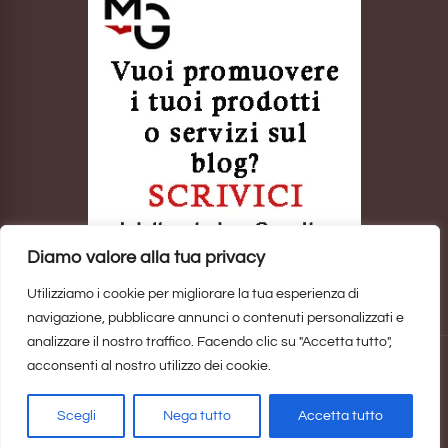
Diamo valore alla tua privacy
Utilizziamo i cookie per migliorare la tua esperienza di
navigazione, pubblicare annunci o contenuti personalizzati e
analizzare il nostro traffico. Facendo clic su "Accetta tutto",
acconsenti al nostro utilizzo dei cookie.
Sito realizzato da
Marina Galatioto
. ©2025 Tutti i Diritti Riservati -
Privacy Policy
Scegli
Nega tutto
Accetta tutto
Home
Privacy Policy
Copyright, Privacy & Cookies Policy