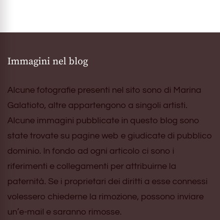
Immagini nel blog
Alcune fotografie presenti nel sito sono di Marina
Galatioto, altre appartengono a singoli artisti.
Alcune immagini pubblicate in questo blog sono
state trovate su pagine web e giudicate di pubblico
dominio. In fondo ad ogni articolo ci sono i
riferimenti e collegamenti per attribuirne la
paternità. Se i proprietari dei diritti a esse connessi
volessero chiederne la rimozione, possono inviare
un’e-mail e saranno rimosse.