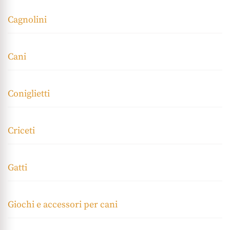
Cagnolini
Cani
Coniglietti
Criceti
Gatti
Giochi e accessori per cani