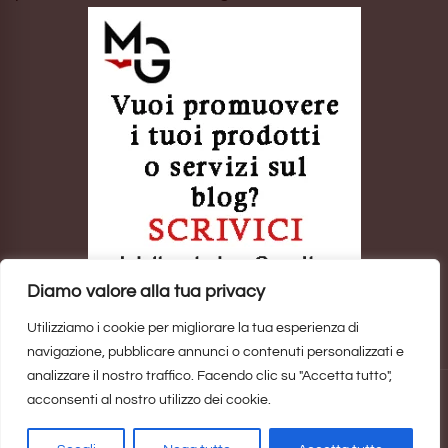
Diamo valore alla tua privacy
Utilizziamo i cookie per migliorare la tua esperienza di
navigazione, pubblicare annunci o contenuti personalizzati e
analizzare il nostro traffico. Facendo clic su "Accetta tutto",
acconsenti al nostro utilizzo dei cookie.
Sito realizzato da
Marina Galatioto
. ©2025 Tutti i Diritti Riservati -
Privacy Policy