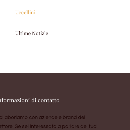
Uccellini
Ultime Notizie
nformazioni di contatto
ollaboriamo con aziende e brand del
ettore. Se sei interessato a parlare dei tuoi