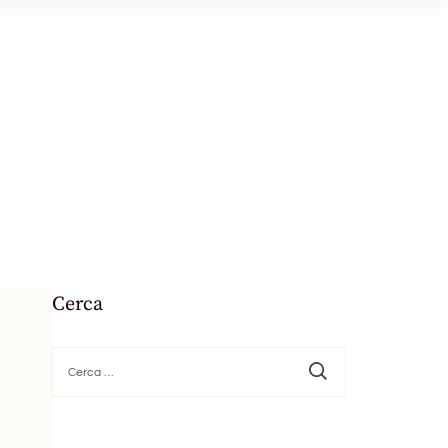
Cerca
Ricerca
per: