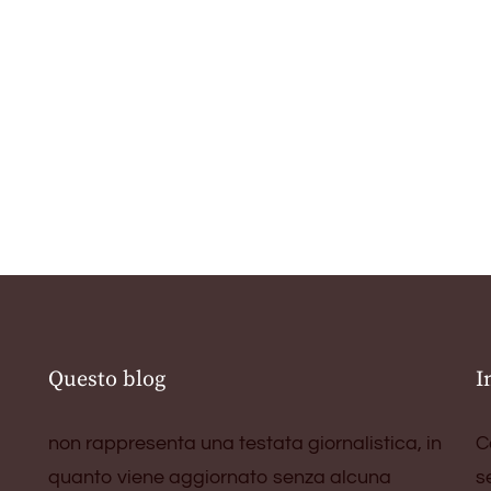
Questo blog
I
non rappresenta una testata giornalistica, in
C
quanto viene aggiornato senza alcuna
s