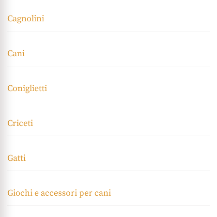
Cagnolini
Cani
Coniglietti
Criceti
Gatti
Giochi e accessori per cani