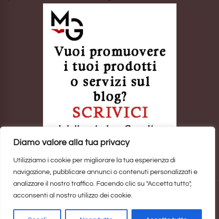
Diamo valore alla tua privacy
Utilizziamo i cookie per migliorare la tua esperienza di
navigazione, pubblicare annunci o contenuti personalizzati e
analizzare il nostro traffico. Facendo clic su "Accetta tutto",
acconsenti al nostro utilizzo dei cookie.
Sito realizzato da
Marina Galatioto
. ©2025 Tutti i Diritti Riservati -
Privacy Policy