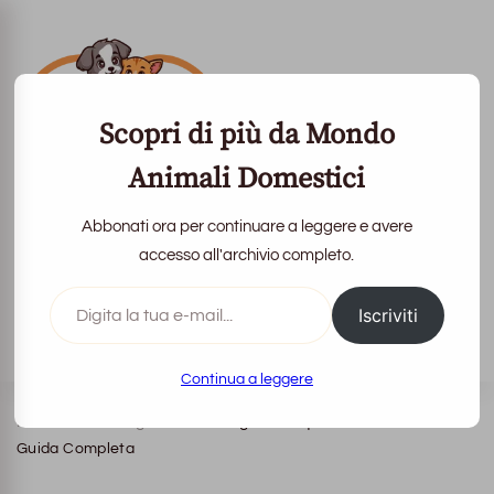
Scopri di più da Mondo
Animali Domestici
Abbonati ora per continuare a leggere e avere
Mondo Animali
accesso all'archivio completo.
Domestici
Digita
Iscriviti
la
tua
La vita con loro è più bella
e-
mail...
Continua a leggere
Home
Tartarughe
Tartarughe d’acqua domestiche:
Guida Completa