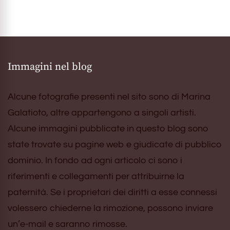
Immagini nel blog
Alcune fotografie presenti nel sito sono di Marina
Galatioto, altre appartengono a singoli artisti.
Alcune immagini pubblicate in questo blog sono
state trovate su pagine web e giudicate di pubblico
dominio. In fondo ad ogni articolo ci sono i
riferimenti e collegamenti per attribuirne la
paternità. Se i proprietari dei diritti a esse connessi
volessero chiederne la rimozione, possono inviare
un’e-mail e saranno rimosse.