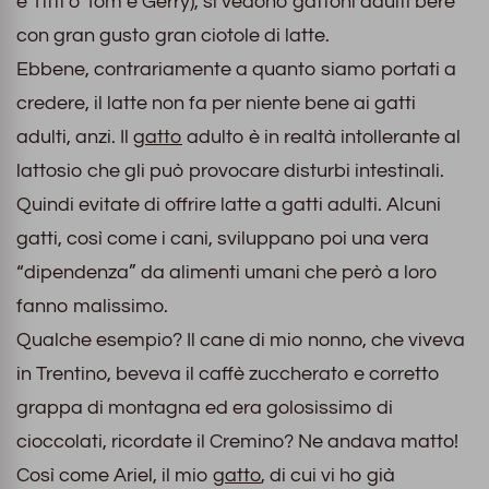
e Titti o Tom e Gerry), si vedono gattoni adulti bere
con gran gusto gran ciotole di latte.
Ebbene, contrariamente a quanto siamo portati a
credere, il latte non fa per niente bene ai gatti
adulti, anzi. Il
gatto
adulto è in realtà intollerante al
lattosio che gli può provocare disturbi intestinali.
Quindi evitate di offrire latte a gatti adulti. Alcuni
gatti, così come i cani, sviluppano poi una vera
“dipendenza” da alimenti umani che però a loro
fanno malissimo.
Qualche esempio? Il cane di mio nonno, che viveva
in Trentino, beveva il caffè zuccherato e corretto
grappa di montagna ed era golosissimo di
cioccolati, ricordate il Cremino? Ne andava matto!
Così come Ariel, il mio
gatto
, di cui vi ho già