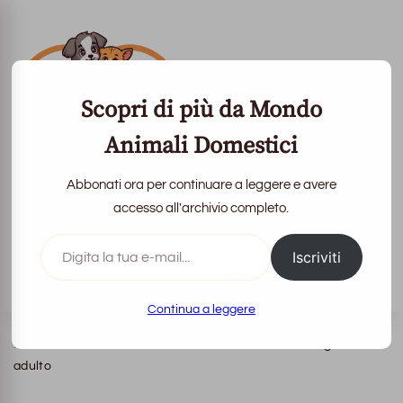
Scopri di più da Mondo
Animali Domestici
Abbonati ora per continuare a leggere e avere
Mondo Animali
accesso all'archivio completo.
Domestici
Digita
Iscriviti
la
tua
La vita con loro è più bella
e-
mail...
Continua a leggere
Home
Alimentazione Animali
Alimentazione del gatto
adulto