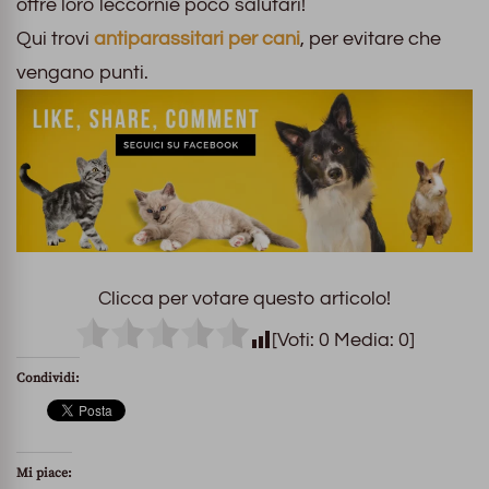
offre loro leccornie poco salutari!
Qui trovi
antiparassitari per cani
, per evitare che
vengano punti.
Clicca per votare questo articolo!
[Voti:
0
Media:
0
]
Condividi:
Mi piace: