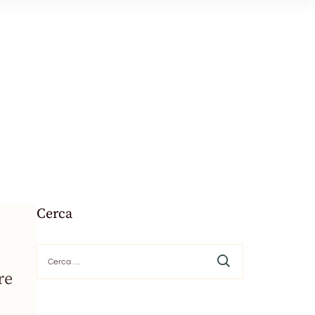
Cerca
Ricerca
per:
re