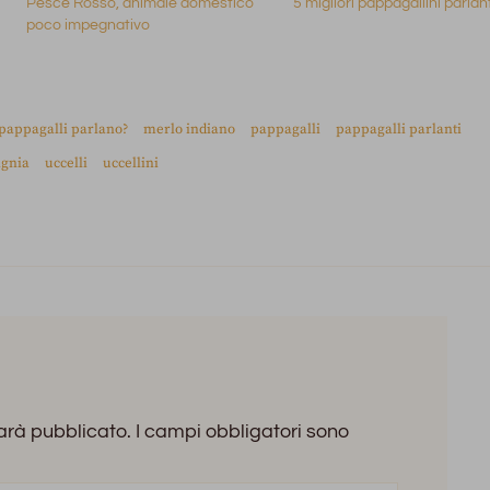
Pesce Rosso, animale domestico
5 migliori pappagallini parlan
poco impegnativo
 pappagalli parlano?
merlo indiano
pappagalli
pappagalli parlanti
agnia
uccelli
uccellini
sarà pubblicato.
I campi obbligatori sono