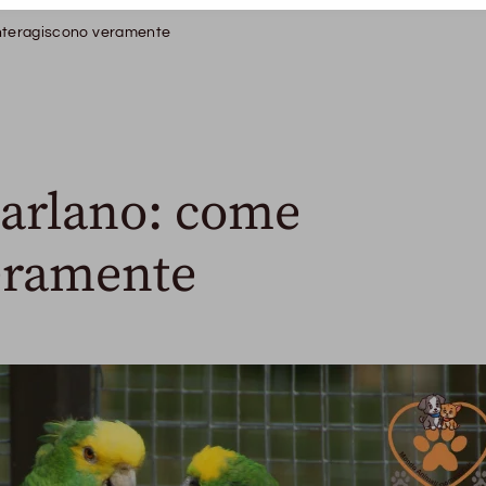
interagiscono veramente
parlano: come
eramente