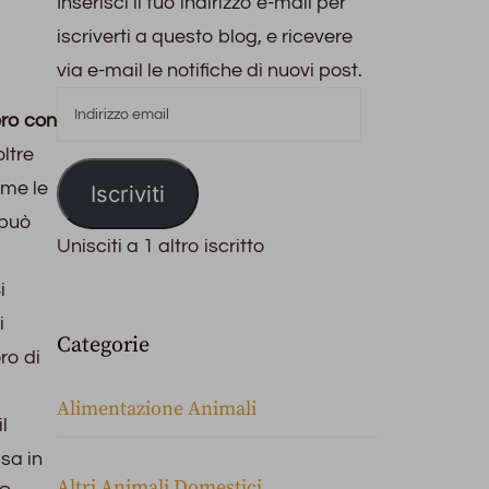
Inserisci il tuo indirizzo e-mail per
iscriverti a questo blog, e ricevere
via e-mail le notifiche di nuovi post.
Indirizzo
email
ero con
oltre
ime le
Iscriviti
 può
Unisciti a 1 altro iscritto
i
i
Categorie
ro di
Alimentazione Animali
l
sa in
Altri Animali Domestici