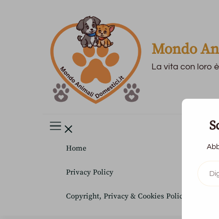
Mondo Ani
La vita con loro è
S
Abb
Home
Digita
Privacy Policy
la
tua
e-
Copyright, Privacy & Cookies Policy
mail...