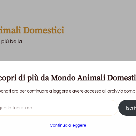
mali Domestici
 più bella
copri di più da Mondo Animali Domesti
onati ora per continuare a leggere e avere accesso all'archivio compl
Home
Priv
Iscri
Continua a leggere