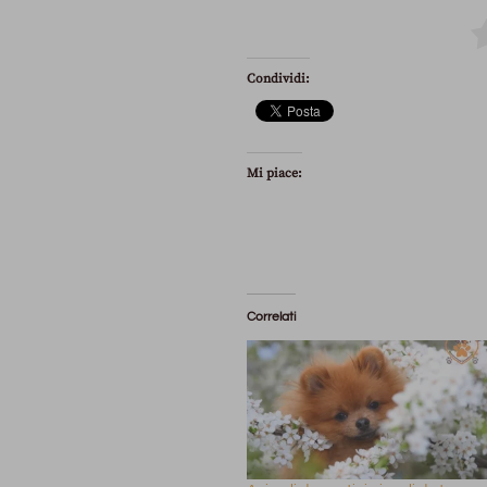
Condividi:
Mi piace:
Correlati