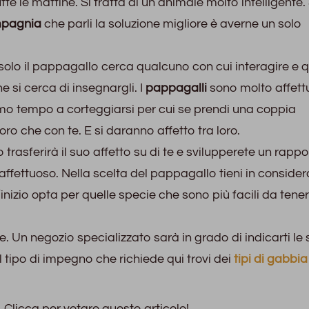
tte le mattine. Si tratta di un animale molto intelligente.
mpagnia
che parli la soluzione migliore è averne un solo
olo il pappagallo cerca qualcuno con cui interagire e q
 si cerca di insegnargli. I
pappagalli
sono molto affett
imo tempo a corteggiarsi per cui se prendi una coppia
ro che con te. E si daranno affetto tra loro.
 trasferirà il suo affetto su di te e svilupperete un rappo
 affettuoso. Nella scelta del pappagallo tieni in conside
’inizio opta per quelle specie che sono più facili da tene
. Un negozio specializzato sarà in grado di indicarti le 
el tipo di impegno che richiede qui trovi dei
tipi di gabbia
Clicca per votare questo articolo!