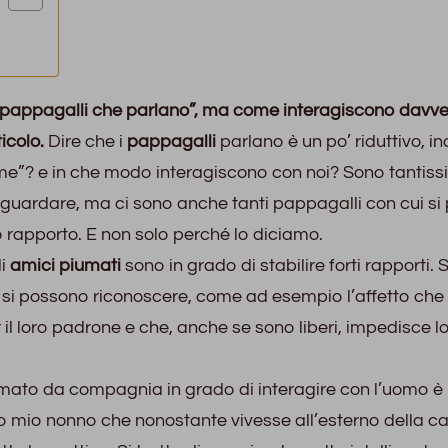
“pappagalli che parlano”, ma come interagiscono davv
icolo.
Dire che i
pappagalli
parlano è un po’ riduttivo, in
me”? e in che modo interagiscono con noi? Sono tantiss
 guardare, ma ci sono anche tanti pappagalli con cui si
o rapporto. E non solo perché lo diciamo.
li
amici piumati
sono in grado di stabilire forti rapporti. S
si possono riconoscere, come ad esempio l’affetto che 
il loro padrone e che, anche se sono liberi, impedisce lo
ato da compagnia in grado di interagire con l’uomo è i
o mio nonno che nonostante vivesse all’esterno della ca