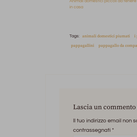
Animali domestici piccoli da tenere
in casa
animali domestici piumati
i
Tags:
pappagallini
pappagallo da comp
Lascia un commento
Il tuo indirizzo email non 
contrassegnati
*