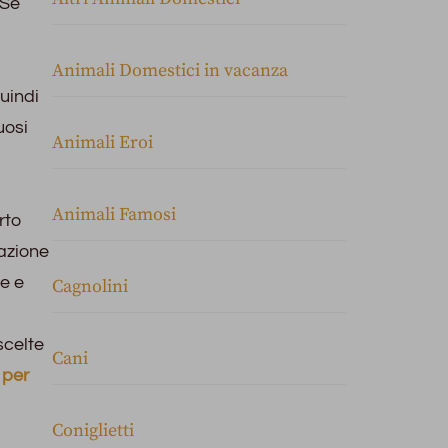
 Se
Animali Domestici in vacanza
uindi
uosi
Animali Eroi
Animali Famosi
rto
razione
re e
Cagnolini
scelte
Cani
 per
Coniglietti