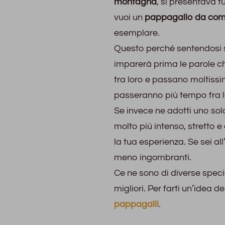
montagna
, si presentava tu
vuoi un
pappagallo da co
esemplare.
Questo perché sentendosi s
imparerà prima le parole che
tra loro e passano moltiss
passeranno più tempo fra lo
Se invece ne adotti uno solo
molto più intenso, stretto e
la tua esperienza. Se sei all
meno ingombranti.
Ce ne sono di diverse specie
migliori. Per farti un’idea d
pappagalli
.