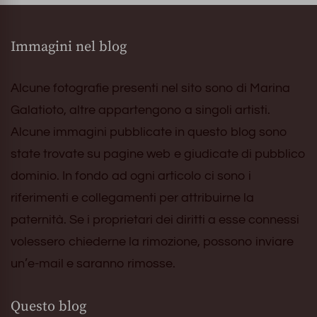
Immagini nel blog
Alcune fotografie presenti nel sito sono di Marina
Galatioto, altre appartengono a singoli artisti.
Alcune immagini pubblicate in questo blog sono
state trovate su pagine web e giudicate di pubblico
dominio. In fondo ad ogni articolo ci sono i
riferimenti e collegamenti per attribuirne la
paternità. Se i proprietari dei diritti a esse connessi
volessero chiederne la rimozione, possono inviare
un’e-mail e saranno rimosse.
Questo blog