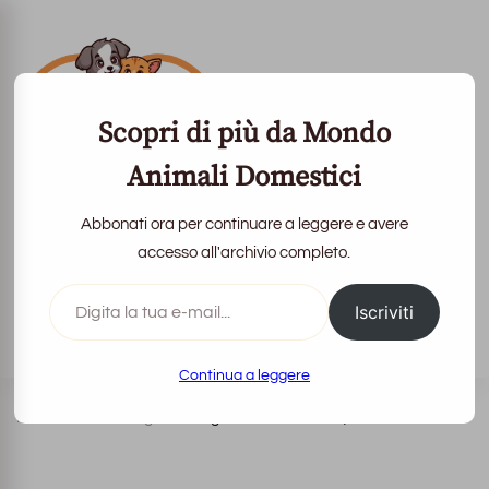
Scopri di più da Mondo
Animali Domestici
Abbonati ora per continuare a leggere e avere
Mondo Animali
accesso all'archivio completo.
Domestici
Digita
Iscriviti
la
tua
La vita con loro è più bella
e-
mail...
Continua a leggere
Home
Razze di gatti
Il gatto Blu di Russia, razze feline